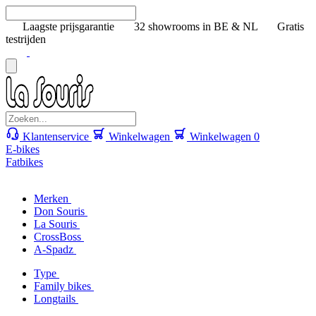
Laagste prijsgarantie
32 showrooms in BE & NL
Gratis
testrijden
Klantenservice
Winkelwagen
Winkelwagen
0
E-bikes
Fatbikes
Merken
Don Souris
La Souris
CrossBoss
A-Spadz
Type
Family bikes
Longtails