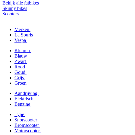
Bekijk alle fatbikes
Skinny bikes
Scooters
Merken
La Souris
Vespa
Kleuren
Blauw
Zwart
Rood
Goud
Grijs
Groen
Aandrijving
Elektrisch
Benzine
Type
Snorscooter
Bromscooter
Motorscooter