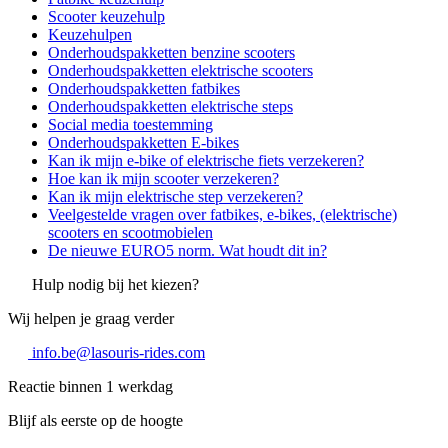
Scooter keuzehulp
Keuzehulpen
Onderhoudspakketten benzine scooters
Onderhoudspakketten elektrische scooters
Onderhoudspakketten fatbikes
Onderhoudspakketten elektrische steps
Social media toestemming
Onderhoudspakketten E-bikes
Kan ik mijn e-bike of elektrische fiets verzekeren?
Hoe kan ik mijn scooter verzekeren?
Kan ik mijn elektrische step verzekeren?
Veelgestelde vragen over fatbikes, e-bikes, (elektrische)
scooters en scootmobielen
De nieuwe EURO5 norm. Wat houdt dit in?
Hulp nodig bij het kiezen?
Wij helpen je graag verder
info.be@lasouris-rides.com
Reactie binnen 1 werkdag
Blijf als eerste op de hoogte