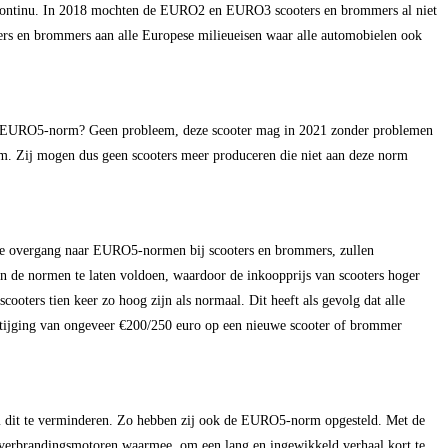
n continu. In 2018 mochten de EURO2 en EURO3 scooters en brommers al niet
 en brommers aan alle Europese milieueisen waar alle automobielen ook
de EURO5-norm? Geen probleem, deze scooter mag in 2021 zonder problemen
m. Zij mogen dus geen scooters meer produceren die niet aan deze norm
 de overgang naar EURO5-normen bij scooters en brommers, zullen
n de normen te laten voldoen, waardoor de inkoopprijs van scooters hoger
oters tien keer zo hoog zijn als normaal. Dit heeft als gevolg dat alle
sstijging van ongeveer €200/250 euro op een nieuwe scooter of brommer
 om dit te verminderen. Zo hebben zij ook de EURO5-norm opgesteld. Met de
verbrandingsmotoren waarmee, om een lang en ingewikkeld verhaal kort te