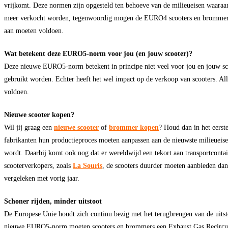
vrijkomt. Deze normen zijn opgesteld ten behoeve van de milieueisen waara
meer verkocht worden, tegenwoordig mogen de EURO4 scooters en brommers 
aan moeten voldoen.
Wat betekent deze EURO5-norm voor jou (en jouw scooter)?
Deze nieuwe EURO5-norm betekent in principe niet veel voor jou en jouw 
gebruikt worden. Echter heeft het wel impact op de verkoop van scooters. A
voldoen.
Nieuwe scooter kopen?
Wil jij graag een
nieuwe scooter
of
brommer
kopen
? Houd dan in het eers
fabrikanten hun productieproces moeten aanpassen aan de nieuwste milieueise
wordt. Daarbij komt ook nog dat er wereldwijd een tekort aan transportcontai
scooterverkopers, zoals
La Souris
, de scooters duurder moeten aanbieden da
vergeleken met vorig jaar.
Schoner rijden, minder uitstoot
De Europese Unie houdt zich continu bezig met het terugbrengen van de uitst
nieuwe EURO5-norm moeten scooters en brommers een Exhaust Gas Recirculat