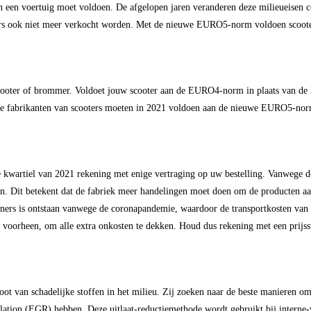
an een voertuig moet voldoen. De afgelopen jaren veranderen deze milieueise
ook niet meer verkocht worden. Met de nieuwe EURO5-norm voldoen scooters
scooter of brommer. Voldoet jouw scooter aan de EURO4-norm in plaats van 
lle fabrikanten van scooters moeten in 2021 voldoen aan de nieuwe EURO5-nor
te kwartiel van 2021 rekening met enige vertraging op uw bestelling. Vanwege
n. Dit betekent dat de fabriek meer handelingen moet doen om de producten aa
ners is ontstaan vanwege de coronapandemie, waardoor de transportkosten van sco
n voorheen, om alle extra onkosten te dekken. Houd dus rekening met een prij
oot van schadelijke stoffen in het milieu. Zij zoeken naar de beste manieren
ion (EGR) hebben. Deze uitlaat-reductiemethode wordt gebruikt bij interne-