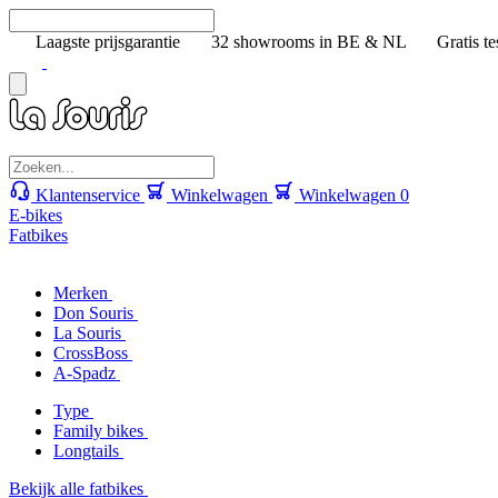
Laagste prijsgarantie
32 showrooms in BE & NL
Gratis te
Klantenservice
Winkelwagen
Winkelwagen
0
E-bikes
Fatbikes
Merken
Don Souris
La Souris
CrossBoss
A-Spadz
Type
Family bikes
Longtails
Bekijk alle fatbikes