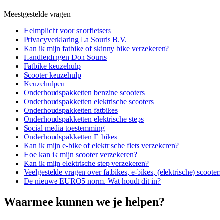
Meestgestelde vragen
Helmplicht voor snorfietsers
Privacyverklaring La Souris B.V.
Kan ik mijn fatbike of skinny bike verzekeren?
Handleidingen Don Souris
Fatbike keuzehulp
Scooter keuzehulp
Keuzehulpen
Onderhoudspakketten benzine scooters
Onderhoudspakketten elektrische scooters
Onderhoudspakketten fatbikes
Onderhoudspakketten elektrische steps
Social media toestemming
Onderhoudspakketten E-bikes
Kan ik mijn e-bike of elektrische fiets verzekeren?
Hoe kan ik mijn scooter verzekeren?
Kan ik mijn elektrische step verzekeren?
Veelgestelde vragen over fatbikes, e-bikes, (elektrische) scoote
De nieuwe EURO5 norm. Wat houdt dit in?
Waarmee kunnen we je helpen?