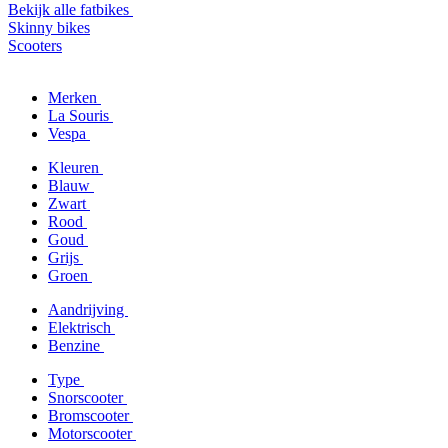
Bekijk alle fatbikes
Skinny bikes
Scooters
Merken
La Souris
Vespa
Kleuren
Blauw
Zwart
Rood
Goud
Grijs
Groen
Aandrijving
Elektrisch
Benzine
Type
Snorscooter
Bromscooter
Motorscooter