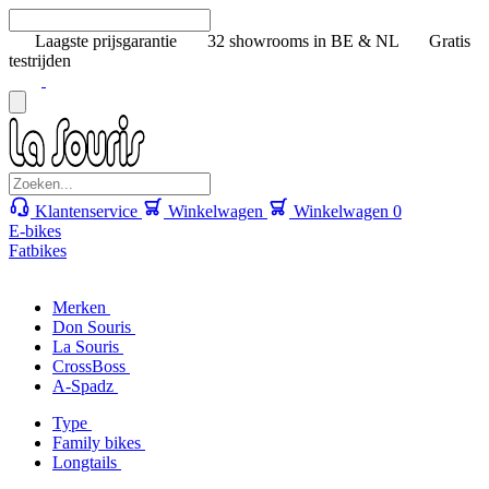
Laagste prijsgarantie
32 showrooms in BE & NL
Gratis
testrijden
Klantenservice
Winkelwagen
Winkelwagen
0
E-bikes
Fatbikes
Merken
Don Souris
La Souris
CrossBoss
A-Spadz
Type
Family bikes
Longtails