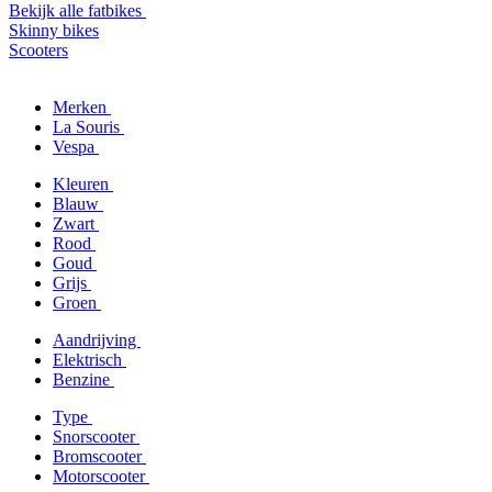
Bekijk alle fatbikes
Skinny bikes
Scooters
Merken
La Souris
Vespa
Kleuren
Blauw
Zwart
Rood
Goud
Grijs
Groen
Aandrijving
Elektrisch
Benzine
Type
Snorscooter
Bromscooter
Motorscooter