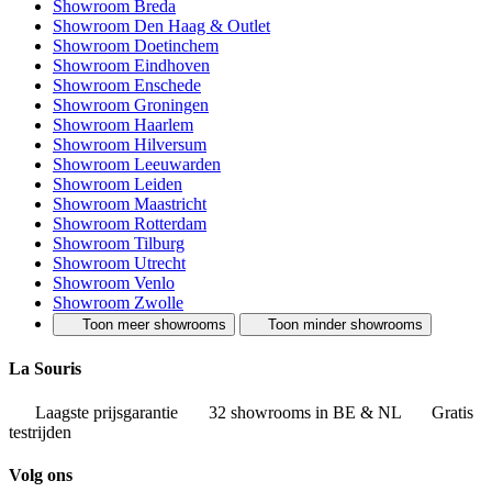
Showroom Breda
Showroom Den Haag & Outlet
Showroom Doetinchem
Showroom Eindhoven
Showroom Enschede
Showroom Groningen
Showroom Haarlem
Showroom Hilversum
Showroom Leeuwarden
Showroom Leiden
Showroom Maastricht
Showroom Rotterdam
Showroom Tilburg
Showroom Utrecht
Showroom Venlo
Showroom Zwolle
Toon meer showrooms
Toon minder showrooms
La Souris
Laagste prijsgarantie
32 showrooms in BE & NL
Gratis
testrijden
Volg ons