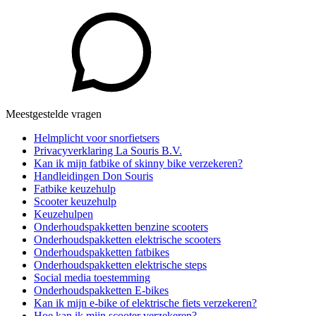
Meestgestelde vragen
Helmplicht voor snorfietsers
Privacyverklaring La Souris B.V.
Kan ik mijn fatbike of skinny bike verzekeren?
Handleidingen Don Souris
Fatbike keuzehulp
Scooter keuzehulp
Keuzehulpen
Onderhoudspakketten benzine scooters
Onderhoudspakketten elektrische scooters
Onderhoudspakketten fatbikes
Onderhoudspakketten elektrische steps
Social media toestemming
Onderhoudspakketten E-bikes
Kan ik mijn e-bike of elektrische fiets verzekeren?
Hoe kan ik mijn scooter verzekeren?