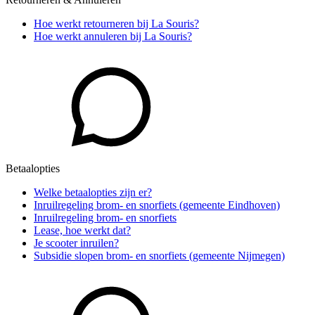
Hoe werkt retourneren bij La Souris?
Hoe werkt annuleren bij La Souris?
Betaalopties
Welke betaalopties zijn er?
Inruilregeling brom- en snorfiets (gemeente Eindhoven)
Inruilregeling brom- en snorfiets
Lease, hoe werkt dat?
Je scooter inruilen?
Subsidie slopen brom- en snorfiets (gemeente Nijmegen)