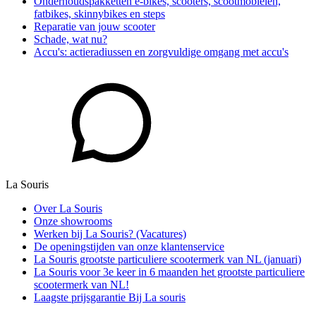
Onderhoudspakketten e-bikes, scooters, scootmobielen,
fatbikes, skinnybikes en steps
Reparatie van jouw scooter
Schade, wat nu?
Accu's: actieradiussen en zorgvuldige omgang met accu's
La Souris
Over La Souris
Onze showrooms
Werken bij La Souris? (Vacatures)
De openingstijden van onze klantenservice
La Souris grootste particuliere scootermerk van NL (januari)
La Souris voor 3e keer in 6 maanden het grootste particuliere
scootermerk van NL!
Laagste prijsgarantie Bij La souris