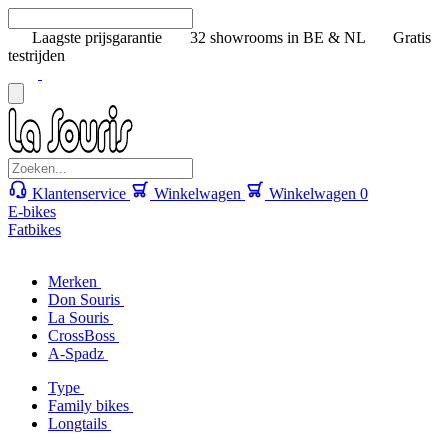
Laagste prijsgarantie
32 showrooms in BE & NL
Gratis
testrijden
Klantenservice
Winkelwagen
Winkelwagen
0
E-bikes
Fatbikes
Merken
Don Souris
La Souris
CrossBoss
A-Spadz
Type
Family bikes
Longtails