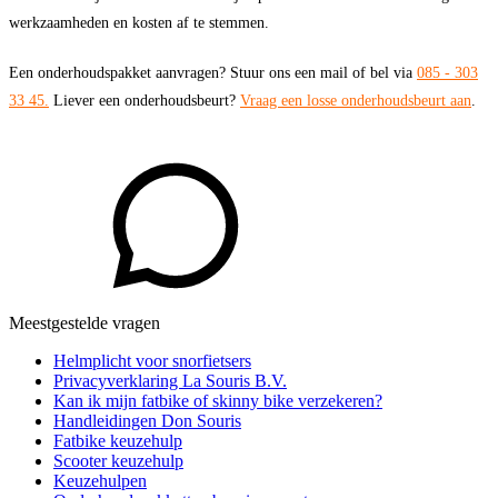
werkzaamheden en kosten af te stemmen.
Een onderhoudspakket aanvragen? Stuur ons een mail of bel via
085 - 303
33 45.
Liever een onderhoudsbeurt?
Vraag een losse onderhoudsbeurt aan
.
Meestgestelde vragen
Helmplicht voor snorfietsers
Privacyverklaring La Souris B.V.
Kan ik mijn fatbike of skinny bike verzekeren?
Handleidingen Don Souris
Fatbike keuzehulp
Scooter keuzehulp
Keuzehulpen