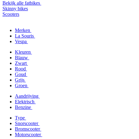
Bekijk alle fatbikes
Skinny bikes
Scooters
Merken
La Souris
Vespa
Kleuren
Blauw
Zwart
Rood
Goud
Grijs
Groen
Aandrijving
Elektrisch
Benzine
Type
Snorscooter
Bromscooter
Motorscooter