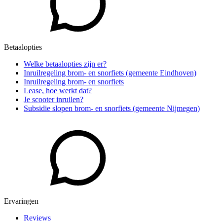
Betaalopties
Welke betaalopties zijn er?
Inruilregeling brom- en snorfiets (gemeente Eindhoven)
Inruilregeling brom- en snorfiets
Lease, hoe werkt dat?
Je scooter inruilen?
Subsidie slopen brom- en snorfiets (gemeente Nijmegen)
Ervaringen
Reviews