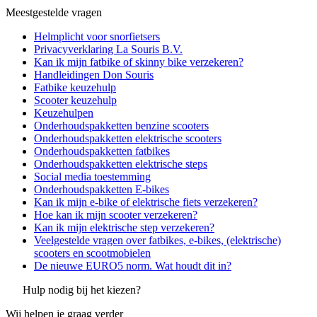
Meestgestelde vragen
Helmplicht voor snorfietsers
Privacyverklaring La Souris B.V.
Kan ik mijn fatbike of skinny bike verzekeren?
Handleidingen Don Souris
Fatbike keuzehulp
Scooter keuzehulp
Keuzehulpen
Onderhoudspakketten benzine scooters
Onderhoudspakketten elektrische scooters
Onderhoudspakketten fatbikes
Onderhoudspakketten elektrische steps
Social media toestemming
Onderhoudspakketten E-bikes
Kan ik mijn e-bike of elektrische fiets verzekeren?
Hoe kan ik mijn scooter verzekeren?
Kan ik mijn elektrische step verzekeren?
Veelgestelde vragen over fatbikes, e-bikes, (elektrische)
scooters en scootmobielen
De nieuwe EURO5 norm. Wat houdt dit in?
Hulp nodig bij het kiezen?
Wij helpen je graag verder