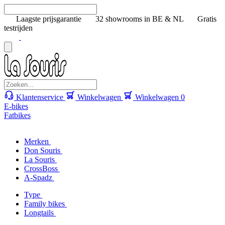
Laagste prijsgarantie
32 showrooms in BE & NL
Gratis
testrijden
Klantenservice
Winkelwagen
Winkelwagen
0
E-bikes
Fatbikes
Merken
Don Souris
La Souris
CrossBoss
A-Spadz
Type
Family bikes
Longtails