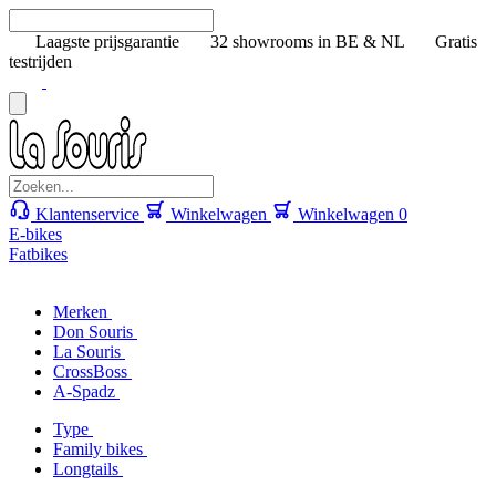
Laagste prijsgarantie
32 showrooms in BE & NL
Gratis
testrijden
Klantenservice
Winkelwagen
Winkelwagen
0
E-bikes
Fatbikes
Merken
Don Souris
La Souris
CrossBoss
A-Spadz
Type
Family bikes
Longtails