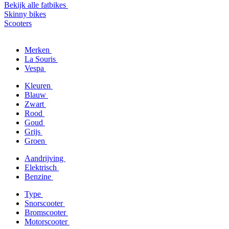
Bekijk alle fatbikes
Skinny bikes
Scooters
Merken
La Souris
Vespa
Kleuren
Blauw
Zwart
Rood
Goud
Grijs
Groen
Aandrijving
Elektrisch
Benzine
Type
Snorscooter
Bromscooter
Motorscooter