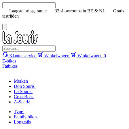
Laagste prijsgarantie
32 showrooms in BE & NL
Gratis
testrijden
Klantenservice
Winkelwagen
Winkelwagen
0
E-bikes
Fatbikes
Merken
Don Souris
La Souris
CrossBoss
A-Spadz
Type
Family bikes
Longtails