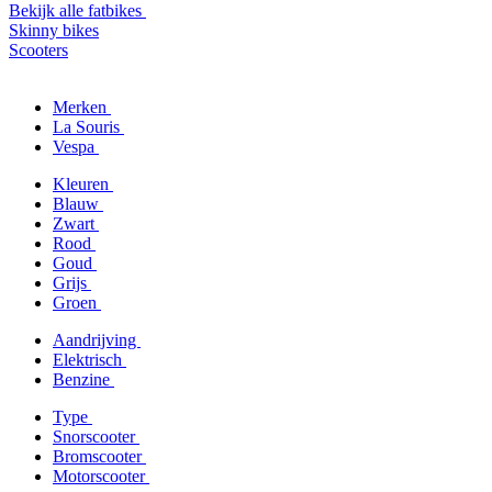
Bekijk alle fatbikes
Skinny bikes
Scooters
Merken
La Souris
Vespa
Kleuren
Blauw
Zwart
Rood
Goud
Grijs
Groen
Aandrijving
Elektrisch
Benzine
Type
Snorscooter
Bromscooter
Motorscooter