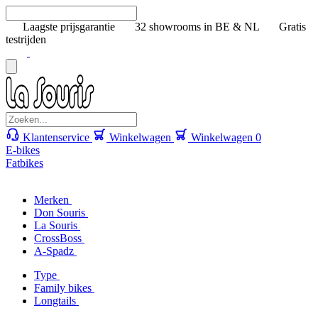
Laagste prijsgarantie
32 showrooms in BE & NL
Gratis
testrijden
Klantenservice
Winkelwagen
Winkelwagen
0
E-bikes
Fatbikes
Merken
Don Souris
La Souris
CrossBoss
A-Spadz
Type
Family bikes
Longtails