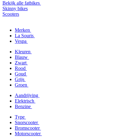
Bekijk alle fatbikes
Skinny bikes
Scooters
Merken
La Souris
Vespa
Kleuren
Blauw
Zwart
Rood
Goud
Grijs
Groen
Aandrijving
Elektrisch
Benzine
Type
Snorscooter
Bromscooter
Motorscooter