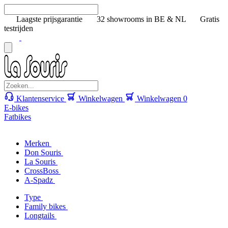
Laagste prijsgarantie
32 showrooms in BE & NL
Gratis
testrijden
Klantenservice
Winkelwagen
Winkelwagen
0
E-bikes
Fatbikes
Merken
Don Souris
La Souris
CrossBoss
A-Spadz
Type
Family bikes
Longtails