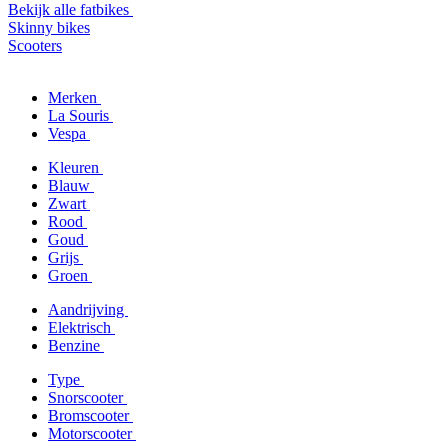
Bekijk alle fatbikes
Skinny bikes
Scooters
Merken
La Souris
Vespa
Kleuren
Blauw
Zwart
Rood
Goud
Grijs
Groen
Aandrijving
Elektrisch
Benzine
Type
Snorscooter
Bromscooter
Motorscooter