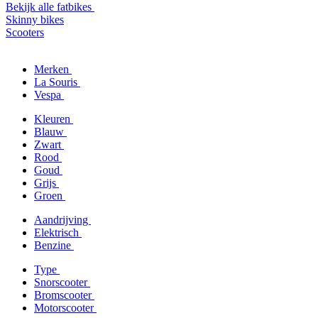
Bekijk alle fatbikes
Skinny bikes
Scooters
Merken
La Souris
Vespa
Kleuren
Blauw
Zwart
Rood
Goud
Grijs
Groen
Aandrijving
Elektrisch
Benzine
Type
Snorscooter
Bromscooter
Motorscooter