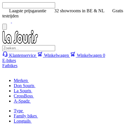
Laagste prijsgarantie
32 showrooms in BE & NL
Gratis
testrijden
Klantenservice
Winkelwagen
Winkelwagen
0
E-bikes
Fatbikes
Merken
Don Souris
La Souris
CrossBoss
A-Spadz
Type
Family bikes
Longtails