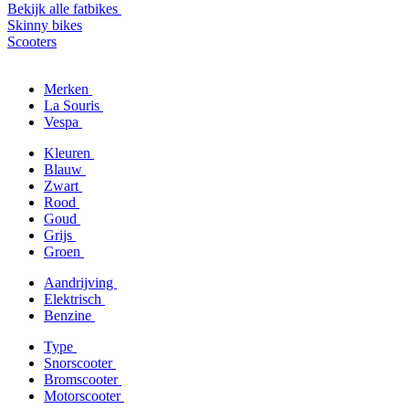
Bekijk alle fatbikes
Skinny bikes
Scooters
Merken
La Souris
Vespa
Kleuren
Blauw
Zwart
Rood
Goud
Grijs
Groen
Aandrijving
Elektrisch
Benzine
Type
Snorscooter
Bromscooter
Motorscooter