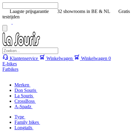
Laagste prijsgarantie
32 showrooms in BE & NL
Gratis
testrijden
Klantenservice
Winkelwagen
Winkelwagen
0
E-bikes
Fatbikes
Merken
Don Souris
La Souris
CrossBoss
A-Spadz
Type
Family bikes
Longtails