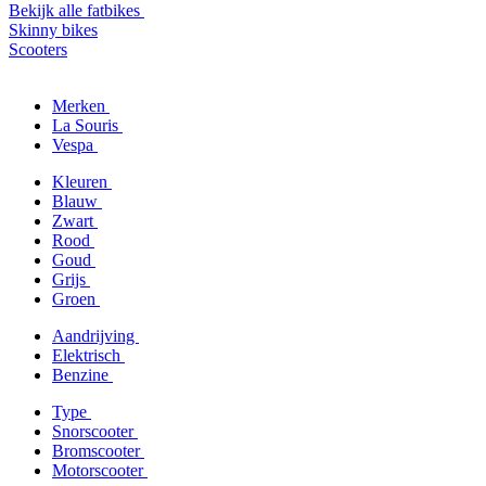
Bekijk alle fatbikes
Skinny bikes
Scooters
Merken
La Souris
Vespa
Kleuren
Blauw
Zwart
Rood
Goud
Grijs
Groen
Aandrijving
Elektrisch
Benzine
Type
Snorscooter
Bromscooter
Motorscooter