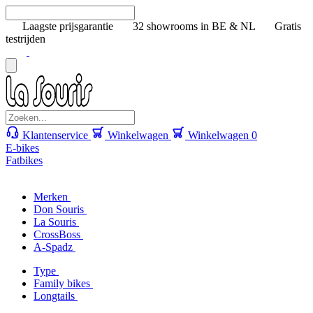
Laagste prijsgarantie
32 showrooms in BE & NL
Gratis
testrijden
Klantenservice
Winkelwagen
Winkelwagen
0
E-bikes
Fatbikes
Merken
Don Souris
La Souris
CrossBoss
A-Spadz
Type
Family bikes
Longtails