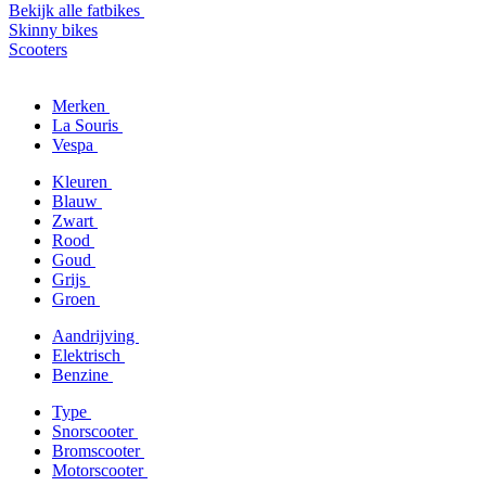
Bekijk alle fatbikes
Skinny bikes
Scooters
Merken
La Souris
Vespa
Kleuren
Blauw
Zwart
Rood
Goud
Grijs
Groen
Aandrijving
Elektrisch
Benzine
Type
Snorscooter
Bromscooter
Motorscooter