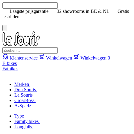
Laagste prijsgarantie
32 showrooms in BE & NL
Gratis
testrijden
Klantenservice
Winkelwagen
Winkelwagen
0
E-bikes
Fatbikes
Merken
Don Souris
La Souris
CrossBoss
A-Spadz
Type
Family bikes
Longtails