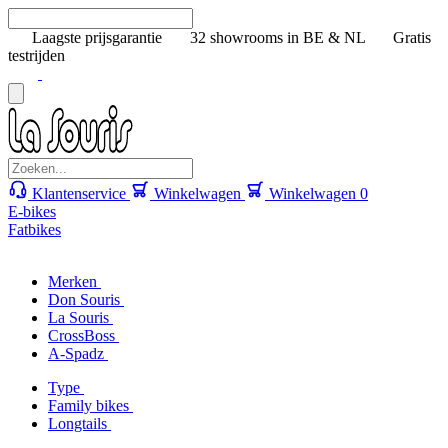
Laagste prijsgarantie
32 showrooms in BE & NL
Gratis
testrijden
Klantenservice
Winkelwagen
Winkelwagen
0
E-bikes
Fatbikes
Merken
Don Souris
La Souris
CrossBoss
A-Spadz
Type
Family bikes
Longtails