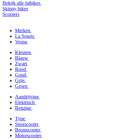
Bekijk alle fatbikes
Skinny bikes
Scooters
Merken
La Souris
Vespa
Kleuren
Blauw
Zwart
Rood
Goud
Grijs
Groen
Aandrijving
Elektrisch
Benzine
Type
Snorscooter
Bromscooter
Motorscooter