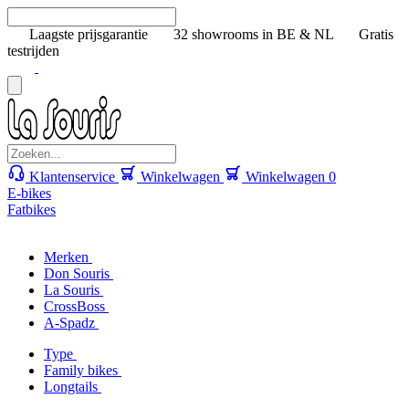
Laagste prijsgarantie
32 showrooms in BE & NL
Gratis
testrijden
Klantenservice
Winkelwagen
Winkelwagen
0
E-bikes
Fatbikes
Merken
Don Souris
La Souris
CrossBoss
A-Spadz
Type
Family bikes
Longtails