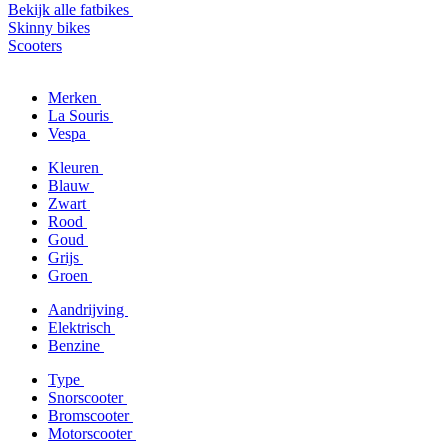
Bekijk alle fatbikes
Skinny bikes
Scooters
Merken
La Souris
Vespa
Kleuren
Blauw
Zwart
Rood
Goud
Grijs
Groen
Aandrijving
Elektrisch
Benzine
Type
Snorscooter
Bromscooter
Motorscooter