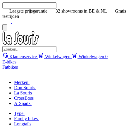
Laagste prijsgarantie
32 showrooms in BE & NL
Gratis
testrijden
Klantenservice
Winkelwagen
Winkelwagen
0
E-bikes
Fatbikes
Merken
Don Souris
La Souris
CrossBoss
A-Spadz
Type
Family bikes
Longtails