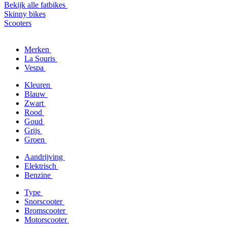
Bekijk alle fatbikes
Skinny bikes
Scooters
Merken
La Souris
Vespa
Kleuren
Blauw
Zwart
Rood
Goud
Grijs
Groen
Aandrijving
Elektrisch
Benzine
Type
Snorscooter
Bromscooter
Motorscooter