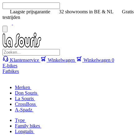
Laagste prijsgarantie
32 showrooms in BE & NL
Gratis
testrijden
Klantenservice
Winkelwagen
Winkelwagen
0
E-bikes
Fatbikes
Merken
Don Souris
La Souris
CrossBoss
A-Spadz
Type
Family bikes
Longtails