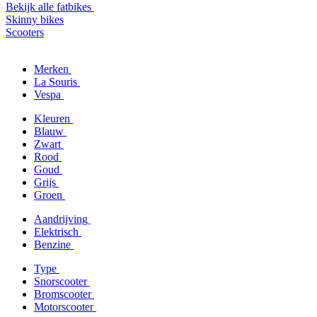
Bekijk alle fatbikes
Skinny bikes
Scooters
Merken
La Souris
Vespa
Kleuren
Blauw
Zwart
Rood
Goud
Grijs
Groen
Aandrijving
Elektrisch
Benzine
Type
Snorscooter
Bromscooter
Motorscooter