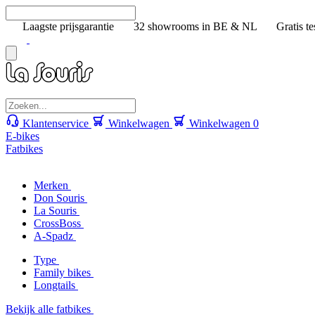
Laagste prijsgarantie
32 showrooms in BE & NL
Gratis te
Klantenservice
Winkelwagen
Winkelwagen
0
E-bikes
Fatbikes
Merken
Don Souris
La Souris
CrossBoss
A-Spadz
Type
Family bikes
Longtails
Bekijk alle fatbikes