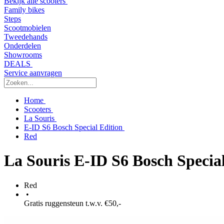
Bekijk alle scooters
Family bikes
Steps
Scootmobielen
Tweedehands
Onderdelen
Showrooms
DEALS
Service aanvragen
Home
Scooters
La Souris
E-ID S6 Bosch Special Edition
Red
La Souris E-ID S6 Bosch Specia
Red
•
Gratis ruggensteun t.w.v. €50,-