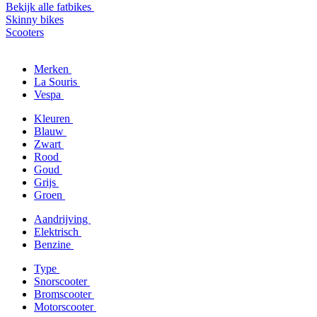
Bekijk alle fatbikes
Skinny bikes
Scooters
Merken
La Souris
Vespa
Kleuren
Blauw
Zwart
Rood
Goud
Grijs
Groen
Aandrijving
Elektrisch
Benzine
Type
Snorscooter
Bromscooter
Motorscooter