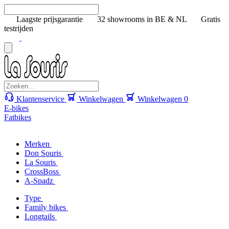
Laagste prijsgarantie
32 showrooms in BE & NL
Gratis
testrijden
Klantenservice
Winkelwagen
Winkelwagen
0
E-bikes
Fatbikes
Merken
Don Souris
La Souris
CrossBoss
A-Spadz
Type
Family bikes
Longtails