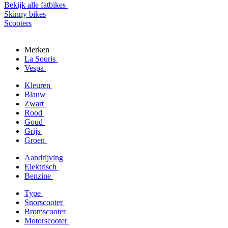
Bekijk alle fatbikes
Skinny bikes
Scooters
Merken
La Souris
Vespa
Kleuren
Blauw
Zwart
Rood
Goud
Grijs
Groen
Aandrijving
Elektrisch
Benzine
Type
Snorscooter
Bromscooter
Motorscooter