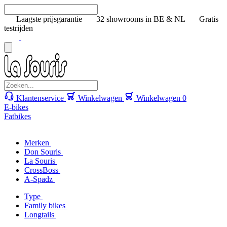
Laagste prijsgarantie
32 showrooms in BE & NL
Gratis
testrijden
Klantenservice
Winkelwagen
Winkelwagen
0
E-bikes
Fatbikes
Merken
Don Souris
La Souris
CrossBoss
A-Spadz
Type
Family bikes
Longtails