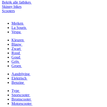
Bekijk alle fatbikes
Skinny bikes
Scooters
Merken
La Souris
Vespa
Kleuren
Blauw
Zwart
Rood
Goud
Grijs
Groen
Aandrijving
Elektrisch
Benzine
Type
Snorscooter
Bromscooter
Motorscooter