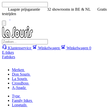
Laagste prijsgarantie
32 showrooms in BE & NL
Gratis
testrijden
Klantenservice
Winkelwagen
Winkelwagen
0
E-bikes
Fatbikes
Merken
Don Souris
La Souris
CrossBoss
A-Spadz
Type
Family bikes
Longtails