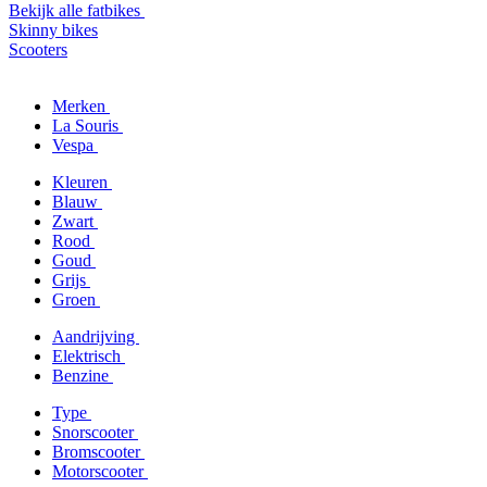
Bekijk alle fatbikes
Skinny bikes
Scooters
Merken
La Souris
Vespa
Kleuren
Blauw
Zwart
Rood
Goud
Grijs
Groen
Aandrijving
Elektrisch
Benzine
Type
Snorscooter
Bromscooter
Motorscooter