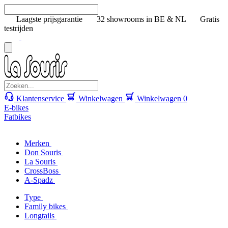
Laagste prijsgarantie
32 showrooms in BE & NL
Gratis
testrijden
Klantenservice
Winkelwagen
Winkelwagen
0
E-bikes
Fatbikes
Merken
Don Souris
La Souris
CrossBoss
A-Spadz
Type
Family bikes
Longtails