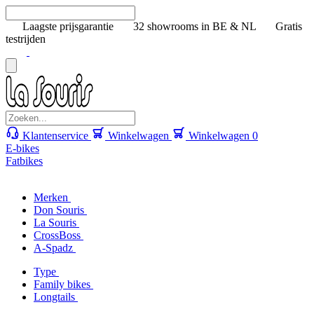
Laagste prijsgarantie
32 showrooms in BE & NL
Gratis
testrijden
Klantenservice
Winkelwagen
Winkelwagen
0
E-bikes
Fatbikes
Merken
Don Souris
La Souris
CrossBoss
A-Spadz
Type
Family bikes
Longtails