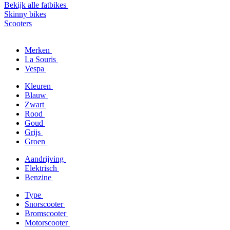
Bekijk alle fatbikes
Skinny bikes
Scooters
Merken
La Souris
Vespa
Kleuren
Blauw
Zwart
Rood
Goud
Grijs
Groen
Aandrijving
Elektrisch
Benzine
Type
Snorscooter
Bromscooter
Motorscooter