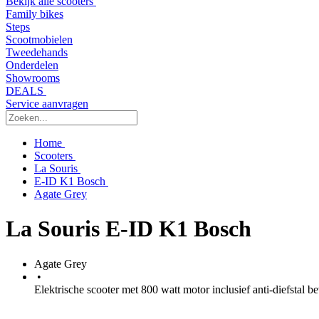
Bekijk alle scooters
Family bikes
Steps
Scootmobielen
Tweedehands
Onderdelen
Showrooms
DEALS
Service aanvragen
Home
Scooters
La Souris
E-ID K1 Bosch
Agate Grey
La Souris E-ID K1 Bosch
Agate Grey
•
Elektrische scooter met 800 watt motor inclusief anti-diefstal be