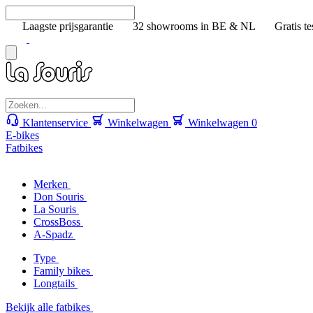
Laagste prijsgarantie
32 showrooms in BE & NL
Gratis te
Klantenservice
Winkelwagen
Winkelwagen
0
E-bikes
Fatbikes
Merken
Don Souris
La Souris
CrossBoss
A-Spadz
Type
Family bikes
Longtails
Bekijk alle fatbikes