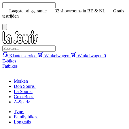
Laagste prijsgarantie
32 showrooms in BE & NL
Gratis
testrijden
Klantenservice
Winkelwagen
Winkelwagen
0
E-bikes
Fatbikes
Merken
Don Souris
La Souris
CrossBoss
A-Spadz
Type
Family bikes
Longtails