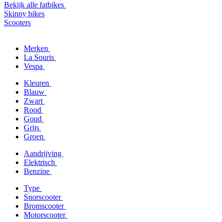
Bekijk alle fatbikes
Skinny bikes
Scooters
Merken
La Souris
Vespa
Kleuren
Blauw
Zwart
Rood
Goud
Grijs
Groen
Aandrijving
Elektrisch
Benzine
Type
Snorscooter
Bromscooter
Motorscooter