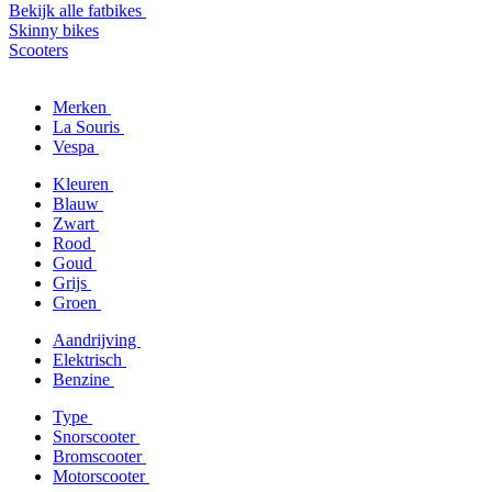
Bekijk alle fatbikes
Skinny bikes
Scooters
Merken
La Souris
Vespa
Kleuren
Blauw
Zwart
Rood
Goud
Grijs
Groen
Aandrijving
Elektrisch
Benzine
Type
Snorscooter
Bromscooter
Motorscooter