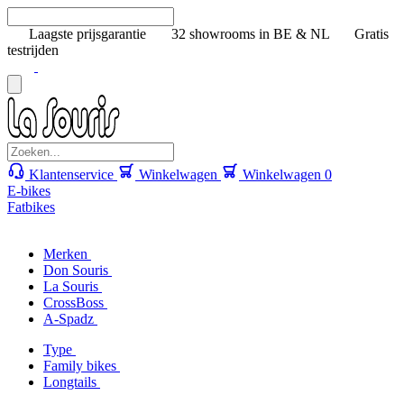
Laagste prijsgarantie
32 showrooms in BE & NL
Gratis
testrijden
Klantenservice
Winkelwagen
Winkelwagen
0
E-bikes
Fatbikes
Merken
Don Souris
La Souris
CrossBoss
A-Spadz
Type
Family bikes
Longtails