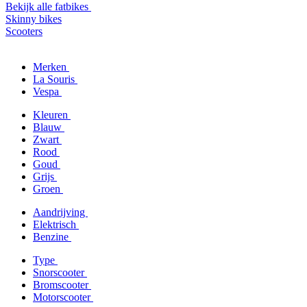
Bekijk alle fatbikes
Skinny bikes
Scooters
Merken
La Souris
Vespa
Kleuren
Blauw
Zwart
Rood
Goud
Grijs
Groen
Aandrijving
Elektrisch
Benzine
Type
Snorscooter
Bromscooter
Motorscooter