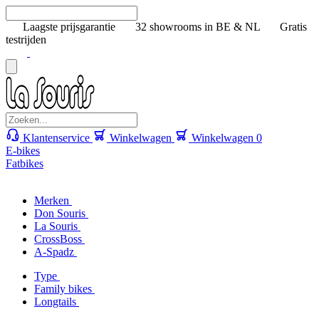
Laagste prijsgarantie
32 showrooms in BE & NL
Gratis
testrijden
Klantenservice
Winkelwagen
Winkelwagen
0
E-bikes
Fatbikes
Merken
Don Souris
La Souris
CrossBoss
A-Spadz
Type
Family bikes
Longtails