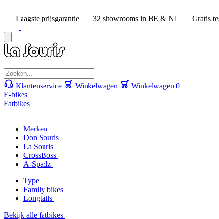
Laagste prijsgarantie
32 showrooms in BE & NL
Gratis te
Klantenservice
Winkelwagen
Winkelwagen
0
E-bikes
Fatbikes
Merken
Don Souris
La Souris
CrossBoss
A-Spadz
Type
Family bikes
Longtails
Bekijk alle fatbikes