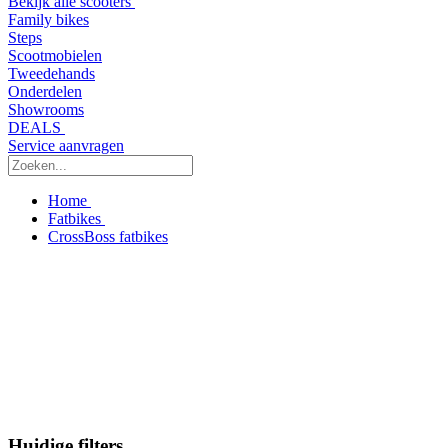
Bekijk alle scooters
Family bikes
Steps
Scootmobielen
Tweedehands
Onderdelen
Showrooms
DEALS
Service aanvragen
Home
Fatbikes
CrossBoss fatbikes
Huidige filters