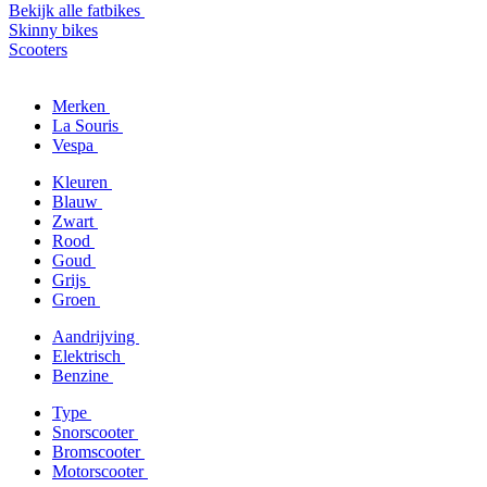
Bekijk alle fatbikes
Skinny bikes
Scooters
Merken
La Souris
Vespa
Kleuren
Blauw
Zwart
Rood
Goud
Grijs
Groen
Aandrijving
Elektrisch
Benzine
Type
Snorscooter
Bromscooter
Motorscooter