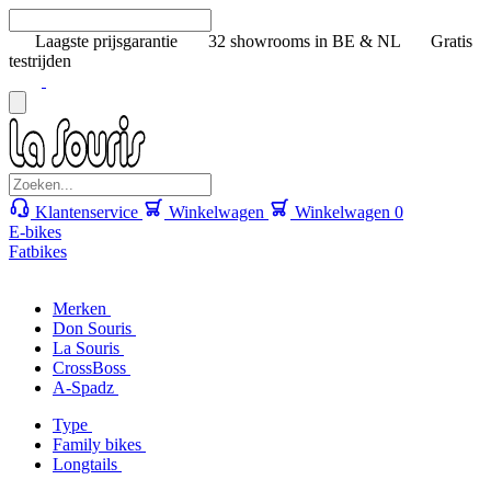
Laagste prijsgarantie
32 showrooms in BE & NL
Gratis
testrijden
Klantenservice
Winkelwagen
Winkelwagen
0
E-bikes
Fatbikes
Merken
Don Souris
La Souris
CrossBoss
A-Spadz
Type
Family bikes
Longtails