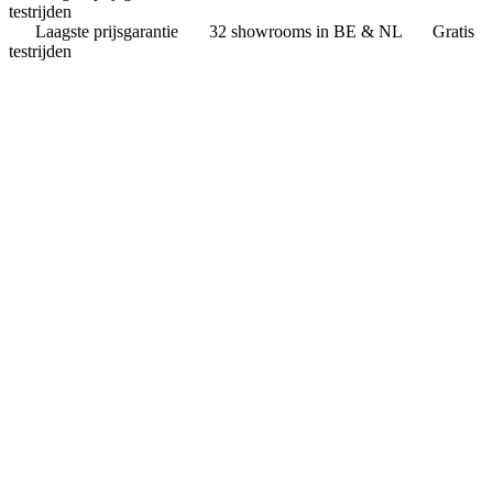
testrijden
Laagste prijsgarantie
32 showrooms in BE & NL
Gratis
testrijden