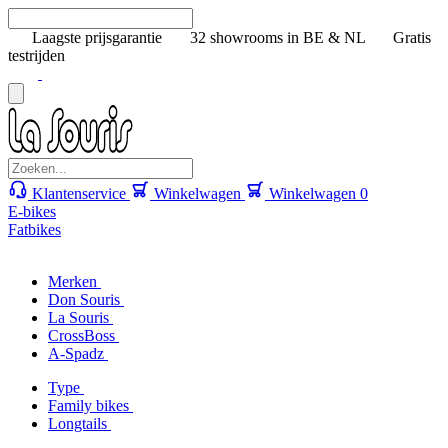
Laagste prijsgarantie
32 showrooms in BE & NL
Gratis
testrijden
Klantenservice
Winkelwagen
Winkelwagen
0
E-bikes
Fatbikes
Merken
Don Souris
La Souris
CrossBoss
A-Spadz
Type
Family bikes
Longtails