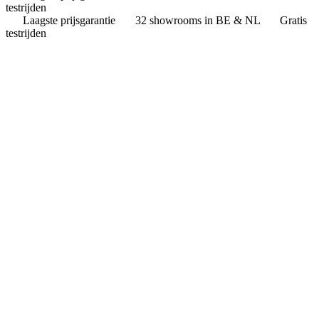
testrijden
Laagste prijsgarantie
32 showrooms in BE & NL
Gratis
testrijden