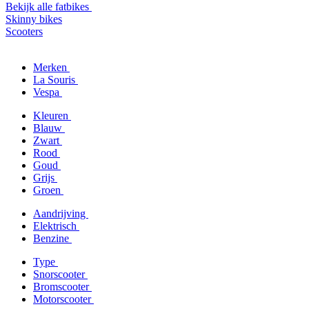
Bekijk alle fatbikes
Skinny bikes
Scooters
Merken
La Souris
Vespa
Kleuren
Blauw
Zwart
Rood
Goud
Grijs
Groen
Aandrijving
Elektrisch
Benzine
Type
Snorscooter
Bromscooter
Motorscooter