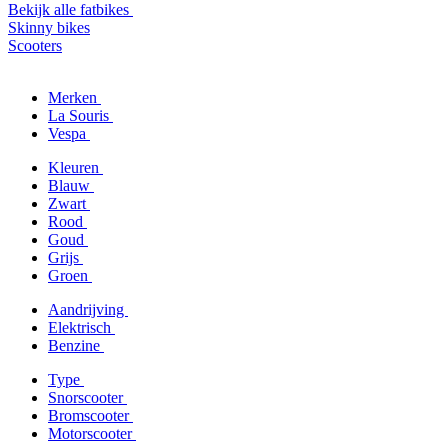
Bekijk alle fatbikes
Skinny bikes
Scooters
Merken
La Souris
Vespa
Kleuren
Blauw
Zwart
Rood
Goud
Grijs
Groen
Aandrijving
Elektrisch
Benzine
Type
Snorscooter
Bromscooter
Motorscooter