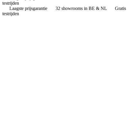
testrijden
Laagste prijsgarantie
32 showrooms in BE & NL
Gratis
testrijden