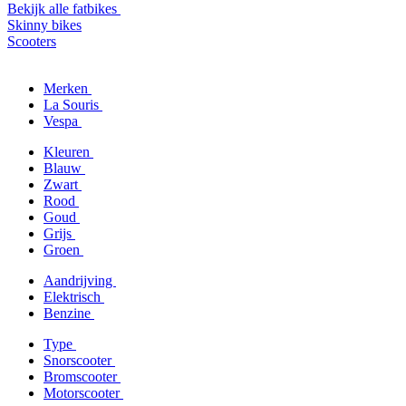
Bekijk alle fatbikes
Skinny bikes
Scooters
Merken
La Souris
Vespa
Kleuren
Blauw
Zwart
Rood
Goud
Grijs
Groen
Aandrijving
Elektrisch
Benzine
Type
Snorscooter
Bromscooter
Motorscooter