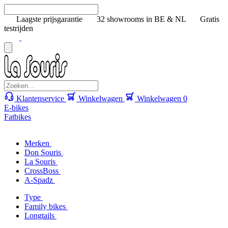
Laagste prijsgarantie
32 showrooms in BE & NL
Gratis
testrijden
Klantenservice
Winkelwagen
Winkelwagen
0
E-bikes
Fatbikes
Merken
Don Souris
La Souris
CrossBoss
A-Spadz
Type
Family bikes
Longtails