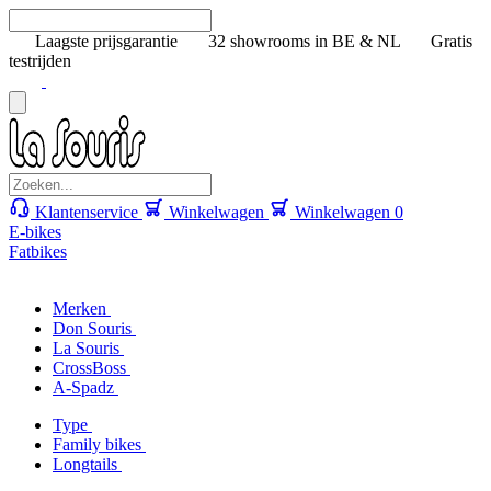
Laagste prijsgarantie
32 showrooms in BE & NL
Gratis
testrijden
Klantenservice
Winkelwagen
Winkelwagen
0
E-bikes
Fatbikes
Merken
Don Souris
La Souris
CrossBoss
A-Spadz
Type
Family bikes
Longtails