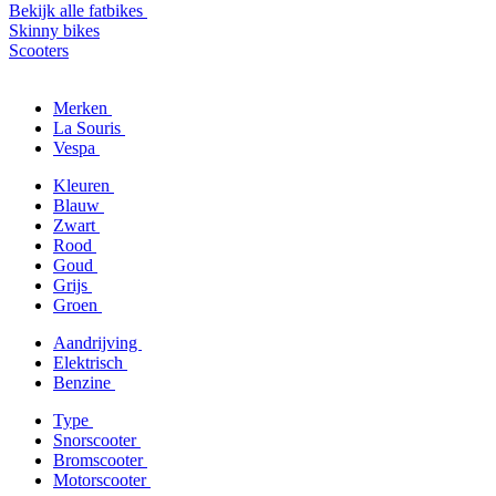
Bekijk alle fatbikes
Skinny bikes
Scooters
Merken
La Souris
Vespa
Kleuren
Blauw
Zwart
Rood
Goud
Grijs
Groen
Aandrijving
Elektrisch
Benzine
Type
Snorscooter
Bromscooter
Motorscooter