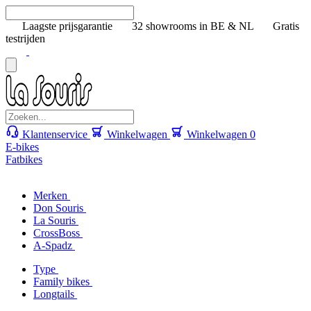
Laagste prijsgarantie
32 showrooms in BE & NL
Gratis
testrijden
Klantenservice
Winkelwagen
Winkelwagen
0
E-bikes
Fatbikes
Merken
Don Souris
La Souris
CrossBoss
A-Spadz
Type
Family bikes
Longtails