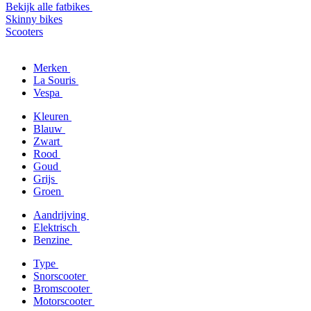
Bekijk alle fatbikes
Skinny bikes
Scooters
Merken
La Souris
Vespa
Kleuren
Blauw
Zwart
Rood
Goud
Grijs
Groen
Aandrijving
Elektrisch
Benzine
Type
Snorscooter
Bromscooter
Motorscooter