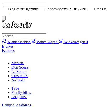
Laagste prijsgarantie
32 showrooms in BE & NL
Gratis te
Klantenservice
Winkelwagen
Winkelwagen
0
E-bikes
Fatbikes
Merken
Don Souris
La Souris
CrossBoss
A-Spadz
Type
Family bikes
Longtails
Bekijk alle fatbikes