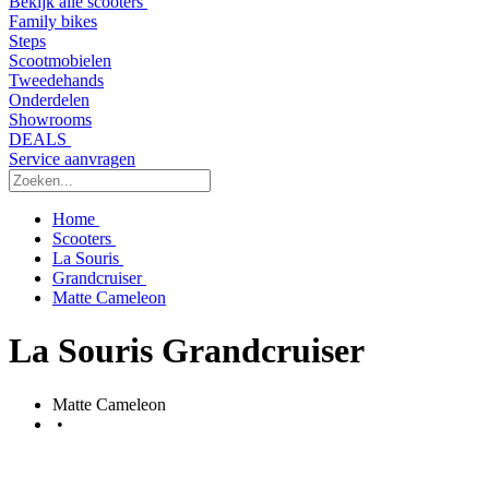
Bekijk alle scooters
Family bikes
Steps
Scootmobielen
Tweedehands
Onderdelen
Showrooms
DEALS
Service aanvragen
Home
Scooters
La Souris
Grandcruiser
Matte Cameleon
La Souris Grandcruiser
Matte Cameleon
•