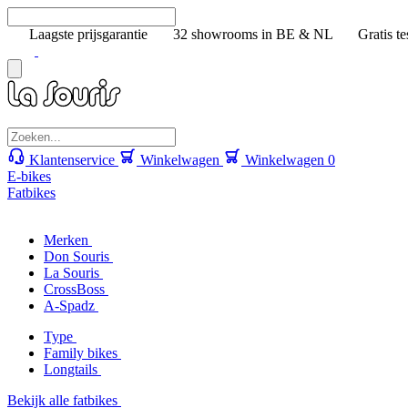
Laagste prijsgarantie
32 showrooms in BE & NL
Gratis te
Klantenservice
Winkelwagen
Winkelwagen
0
E-bikes
Fatbikes
Merken
Don Souris
La Souris
CrossBoss
A-Spadz
Type
Family bikes
Longtails
Bekijk alle fatbikes