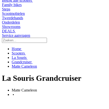
Bekijk alle scooters
Family bikes
Steps
Scootmobielen
Tweedehands
Onderdelen
Showrooms
DEALS
Service aanvragen
Home
Scooters
La Souris
Grandcruiser
Matte Cameleon
La Souris Grandcruiser
Matte Cameleon
•