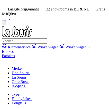
Laagste prijsgarantie
32 showrooms in BE & NL
Gratis
testrijden
Klantenservice
Winkelwagen
Winkelwagen
0
E-bikes
Fatbikes
Merken
Don Souris
La Souris
CrossBoss
A-Spadz
Type
Family bikes
Longtails