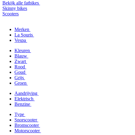
Bekijk alle fatbikes
Skinny bikes
Scooters
Merken
La Souris
Vespa
Kleuren
Blauw
Zwart
Rood
Goud
Grijs
Groen
Aandrijving
Elektrisch
Benzine
Type
Snorscooter
Bromscooter
Motorscooter