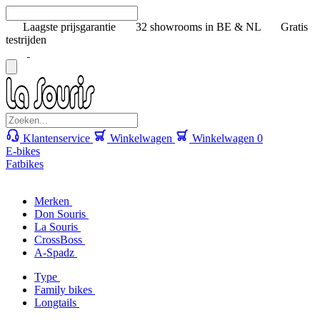
Laagste prijsgarantie
32 showrooms in BE & NL
Gratis
testrijden
Klantenservice
Winkelwagen
Winkelwagen
0
E-bikes
Fatbikes
Merken
Don Souris
La Souris
CrossBoss
A-Spadz
Type
Family bikes
Longtails