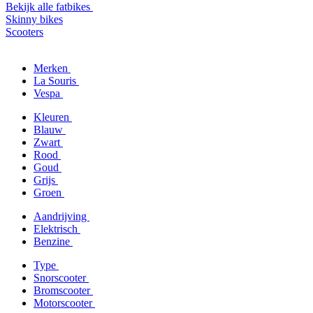
Bekijk alle fatbikes
Skinny bikes
Scooters
Merken
La Souris
Vespa
Kleuren
Blauw
Zwart
Rood
Goud
Grijs
Groen
Aandrijving
Elektrisch
Benzine
Type
Snorscooter
Bromscooter
Motorscooter