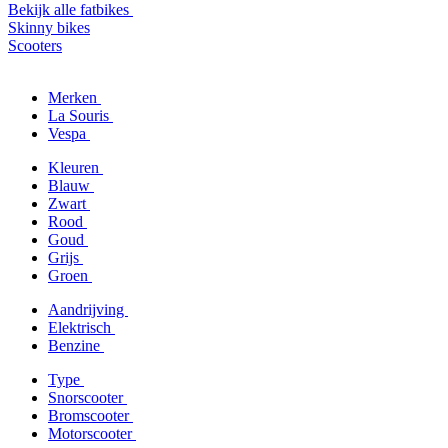
Bekijk alle fatbikes
Skinny bikes
Scooters
Merken
La Souris
Vespa
Kleuren
Blauw
Zwart
Rood
Goud
Grijs
Groen
Aandrijving
Elektrisch
Benzine
Type
Snorscooter
Bromscooter
Motorscooter