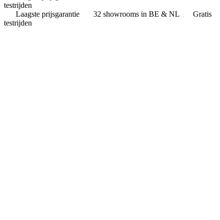
testrijden
Laagste prijsgarantie
32 showrooms in BE & NL
Gratis
testrijden