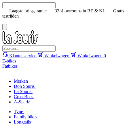
Laagste prijsgarantie
32 showrooms in BE & NL
Gratis
testrijden
Klantenservice
Winkelwagen
Winkelwagen
0
E-bikes
Fatbikes
Merken
Don Souris
La Souris
CrossBoss
A-Spadz
Type
Family bikes
Longtails